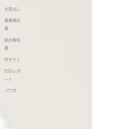
大見出し
事業報告
書
統合報告
書
IRサイト
ESGレポ
ート
パワポ