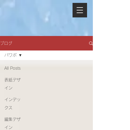
ブログ
パワポ
All Posts
表紙デザ
イン
インデッ
クス
編集デザ
イン